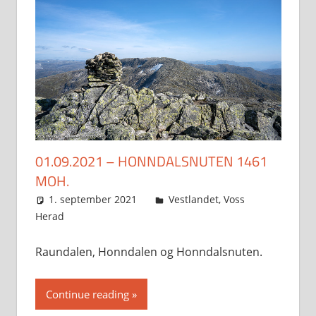
01.09.2021 – HONNDALSNUTEN 1461
MOH.
1. september 2021
Svein
Vestlandet
,
Voss
Herad
Raundalen, Honndalen og Honndalsnuten.
Continue reading