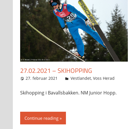
27.02.2021 – SKIHOPPING
27. februar 2021
Svein
Vestlandet
,
Voss Herad
Skihopping i Bavallsbakken. NM Junior Hopp.
Continue reading