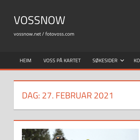
Skip
to
VOSSNOW
content
vossnow.net / fotovoss.com
HEIM
VOSS PÅ KARTET
SØKESIDER
KO
DAG:
27. FEBRUAR 2021