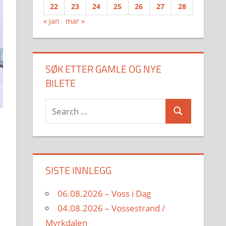
22
23
24
25
26
27
28
« jan
mar »
SØK ETTER GAMLE OG NYE
BILETE
Search
Search
for:
SISTE INNLEGG
06.08.2026 – Voss i Dag
04.08.2026 – Vossestrand /
Myrkdalen