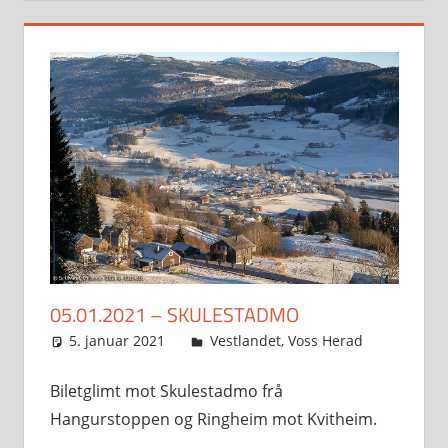
05.01.2021 – SKULESTADMO
5. januar 2021
Svein
Vestlandet
,
Voss Herad
Biletglimt mot Skulestadmo frå
Hangurstoppen og Ringheim mot Kvitheim.