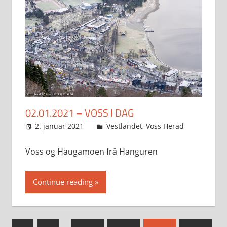
02.01.2021 – VOSS I DAG
2. januar 2021
Svein
Vestlandet
,
Voss Herad
Voss og Haugamoen frå Hanguren
Continue reading