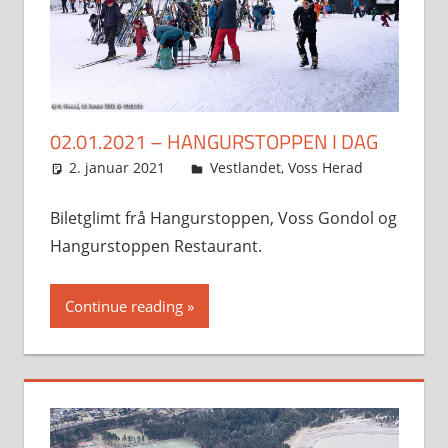
02.01.2021 – HANGURSTOPPEN I DAG
2. januar 2021
Svein
Vestlandet
,
Voss Herad
Biletglimt frå Hangurstoppen, Voss Gondol og
Hangurstoppen Restaurant.
Continue reading