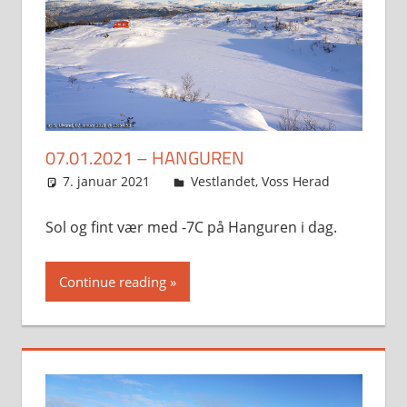
07.01.2021 – HANGUREN
7. januar 2021
Svein
Vestlandet
,
Voss Herad
Sol og fint vær med -7C på Hanguren i dag.
Continue reading