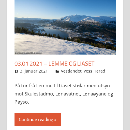
03.01.2021 – LEMME OG LIASET
3. januar 2021
Svein
Vestlandet
,
Voss Herad
På tur frå Lemme til Liaset stølar med utsyn
mot Skulestadmo, Lønavatnet, Lønaøyane og
Pøyso.
Continue reading