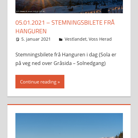
05.01.2021 – STEMNINGSBILETE FRÅ
HANGUREN
5. januar 2021
Svein
Vestlandet
,
Voss Herad
Stemningsbilete frå Hanguren i dag (Sola er
på veg ned over Gråsida – Solnedgang)
Continue reading