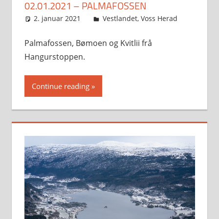
02.01.2021 – PALMAFOSSEN
2. januar 2021
Svein
Vestlandet
,
Voss Herad
Palmafossen, Bømoen og Kvitlii frå
Hangurstoppen.
Continue reading