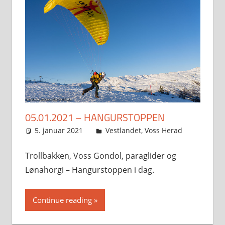
05.01.2021 – HANGURSTOPPEN
5. januar 2021
Svein
Vestlandet
,
Voss Herad
Trollbakken, Voss Gondol, paraglider og
Lønahorgi – Hangurstoppen i dag.
Continue reading