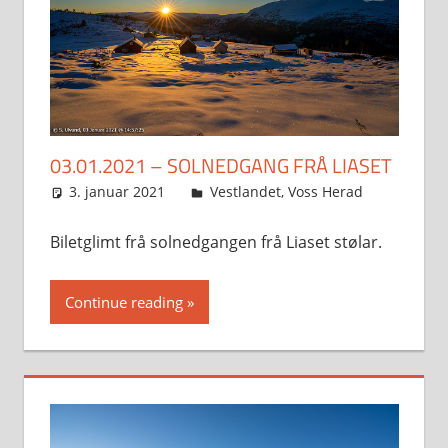
03.01.2021 – SOLNEDGANG FRÅ LIASET
3. januar 2021
Svein
Vestlandet
,
Voss Herad
Biletglimt frå solnedgangen frå Liaset stølar.
Continue reading