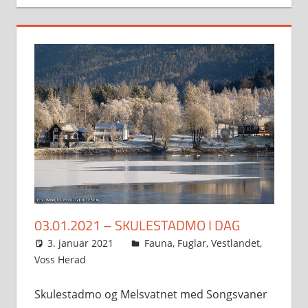
03.01.2021 – SKULESTADMO I DAG
3. januar 2021
Svein
Fauna
,
Fuglar
,
Vestlandet
,
Voss Herad
Skulestadmo og Melsvatnet med Songsvaner