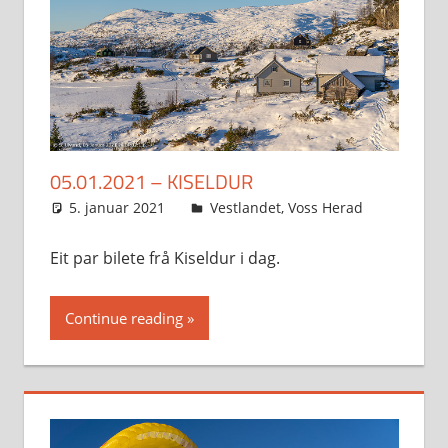
05.01.2021 – KISELDUR
5. januar 2021
Svein
Vestlandet
,
Voss Herad
Eit par bilete frå Kiseldur i dag.
Continue reading