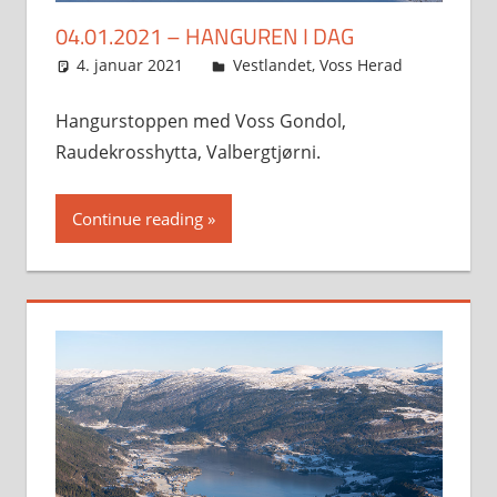
04.01.2021 – HANGUREN I DAG
4. januar 2021
Svein
Vestlandet
,
Voss Herad
Hangurstoppen med Voss Gondol,
Raudekrosshytta, Valbergtjørni.
Continue reading