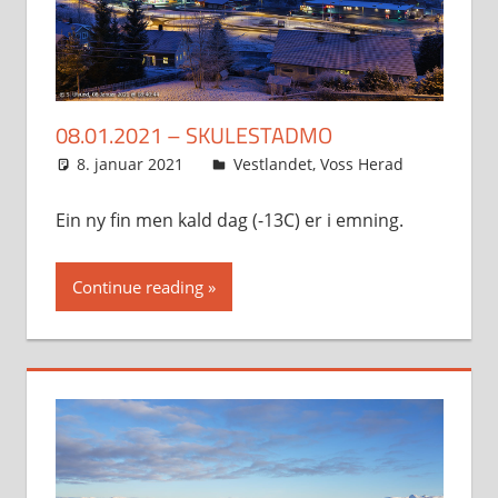
08.01.2021 – SKULESTADMO
8. januar 2021
Svein
Vestlandet
,
Voss Herad
Ein ny fin men kald dag (-13C) er i emning.
Continue reading