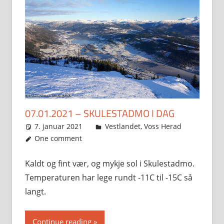
07.01.2021 – SKULESTADMO I DAG
7. januar 2021
Svein
Vestlandet
,
Voss Herad
One comment
Kaldt og fint vær, og mykje sol i Skulestadmo.
Temperaturen har lege rundt -11C til -15C så
langt.
Continue reading