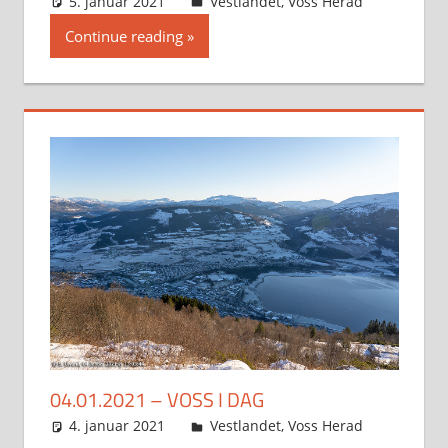
5. januar 2021
Svein
Vestlandet
,
Voss Herad
Continue reading
04.01.2021 – VOSS I DAG
4. januar 2021
Svein
Vestlandet
,
Voss Herad