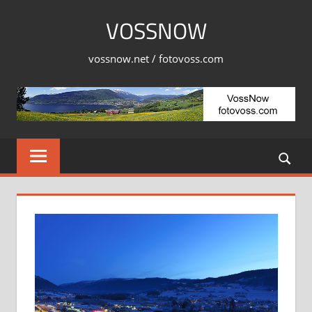
Skip
VOSSNOW
to
content
vossnow.net / fotovoss.com