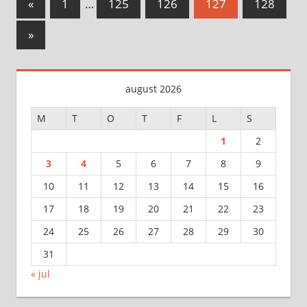
Sidepaginering
Previous
«
1
…
125
126
127
128
Posts
Next
»
Posts
august 2026
M
T
O
T
F
L
S
1
2
3
4
5
6
7
8
9
10
11
12
13
14
15
16
17
18
19
20
21
22
23
24
25
26
27
28
29
30
31
« jul