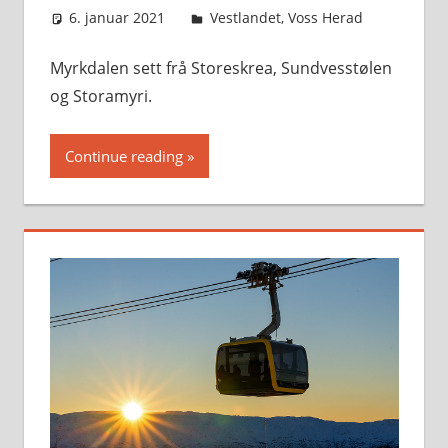
6. januar 2021
Svein
Vestlandet
,
Voss Herad
Myrkdalen sett frå Storeskrea, Sundvesstølen
og Storamyri.
Continue reading