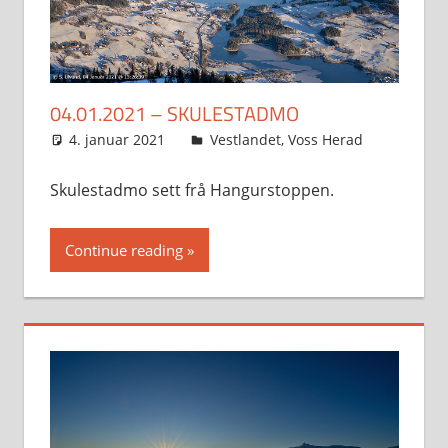
04.01.2021 – SKULESTADMO
4. januar 2021
Svein
Vestlandet
,
Voss Herad
Skulestadmo sett frå Hangurstoppen.
Continue reading