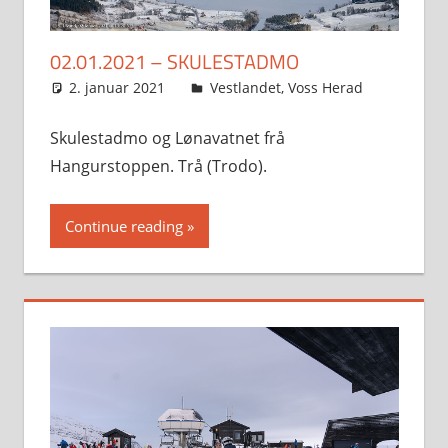
02.01.2021 – SKULESTADMO
2. januar 2021
Svein
Vestlandet
,
Voss Herad
Skulestadmo og Lønavatnet frå
Hangurstoppen. Trå (Trodo).
Continue reading