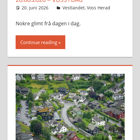
20. juni 2026
Svein
Vestlandet
,
Voss Herad
Nokre glimt frå dagen i dag.
Continue reading