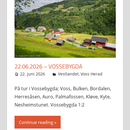
22.06.2026 – VOSSEBYGDA
22. juni 2026
Svein
Vestlandet
,
Voss Herad
På tur i Vossebygda; Voss, Bulken, Bordalen,
Herresåsen, Auro, Palmafossen, Kløve, Kyte,
Nesheimstunet. Vossebygda 1:2
Continue reading