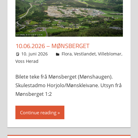
10.06.2026 – MØNSBERGET
10. juni 2026
Svein
Flora
,
Vestlandet
,
Villeblomar
,
Voss Herad
Bilete teke frå Mønsberget (Mønshaugen).
Skulestadmo Horjolo/Mønskleivane. Utsyn frå
Mønsberget 1:2
Continue reading