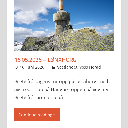
16.05.2026 – LØNAHORGI
16. juni 2026
Svein
Vestlandet
,
Voss Herad
Bilete frå dagens tur opp på Lønahorgi med
avstikkar opp på Hangurstoppen på veg ned.
Bilete frå turen opp på
Continue reading