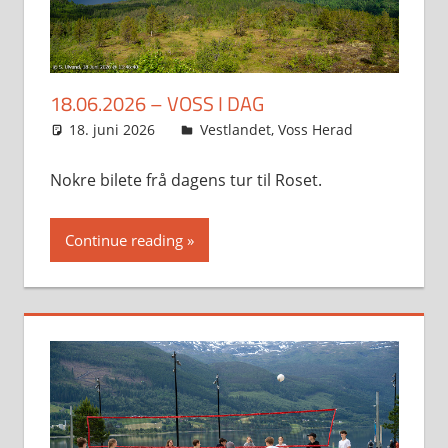
18.06.2026 – VOSS I DAG
18. juni 2026
Svein
Vestlandet
,
Voss Herad
Nokre bilete frå dagens tur til Roset.
Continue reading