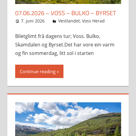
07.06.2026 – VOSS – BULKO – BYRSET
7. juni 2026
Svein
Vestlandet
,
Voss Herad
Biletglimt frå dagens tur; Voss. Bulko,
Skamdalen og Byrset.Det har vore ein varm
og fin sommerdag, litt sol i starten
Continue reading