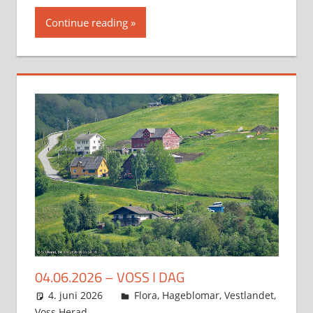
Continue reading
04.06.2026 – VOSS I DAG
4. juni 2026
Svein
Flora
,
Hageblomar
,
Vestlandet
,
Voss Herad