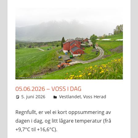
05.06.2026 – VOSS I DAG
5. juni 2026
Svein
Vestlandet
,
Voss Herad
Regnfullt, er vel ei kort oppsummering av
dagen i dag, og litt lågare temperatur (frå
+9,7°C til +16,6°C).