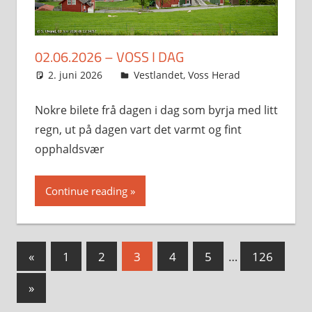
02.06.2026 – VOSS I DAG
2. juni 2026
Svein
Vestlandet
,
Voss Herad
Nokre bilete frå dagen i dag som byrja med litt
regn, ut på dagen vart det varmt og fint
opphaldsvær
Continue reading
Sidepaginering
Previous
«
1
2
3
4
5
…
126
Posts
Next
»
Posts