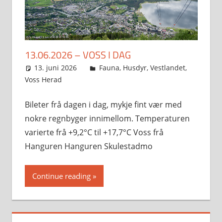
13.06.2026 – VOSS I DAG
13. juni 2026
Svein
Fauna
,
Husdyr
,
Vestlandet
,
Voss Herad
Bileter frå dagen i dag, mykje fint vær med
nokre regnbyger innimellom. Temperaturen
varierte frå +9,2°C til +17,7°C Voss frå
Hanguren Hanguren Skulestadmo
Continue reading