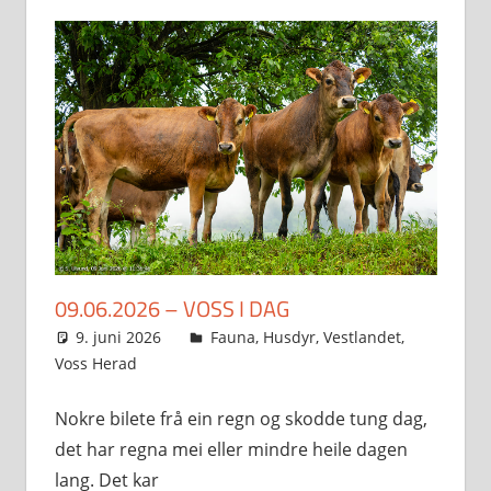
09.06.2026 – VOSS I DAG
9. juni 2026
Svein
Fauna
,
Husdyr
,
Vestlandet
,
Voss Herad
Nokre bilete frå ein regn og skodde tung dag,
det har regna mei eller mindre heile dagen
lang. Det kar