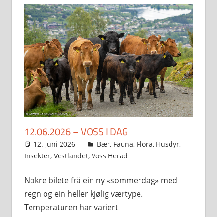
12.06.2026 – VOSS I DAG
12. juni 2026
Svein
Bær
,
Fauna
,
Flora
,
Husdyr
,
Insekter
,
Vestlandet
,
Voss Herad
Nokre bilete frå ein ny «sommerdag» med
regn og ein heller kjølig værtype.
Temperaturen har variert