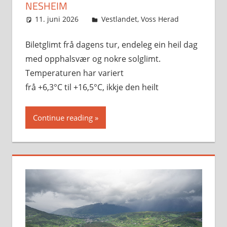
NESHEIM
11. juni 2026
Svein
Vestlandet
,
Voss Herad
Biletglimt frå dagens tur, endeleg ein heil dag
med opphalsvær og nokre solglimt.
Temperaturen har variert
frå +6,3°C til +16,5°C, ikkje den heilt
Continue reading