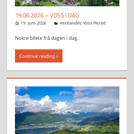
19.06.2026 – VOSS I DAG
19. juni 2026
Svein
Vestlandet
,
Voss Herad
Nokre bilete frå dagen i dag.
Continue reading