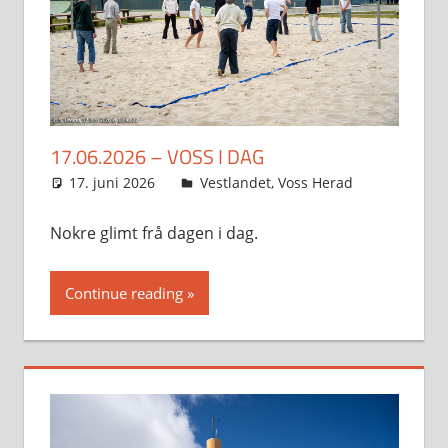
17.06.2026 – VOSS I DAG
17. juni 2026
Svein
Vestlandet
,
Voss Herad
Nokre glimt frå dagen i dag.
Continue reading