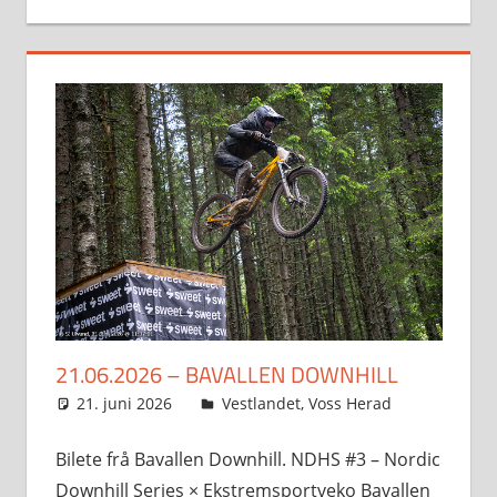
21.06.2026 – BAVALLEN DOWNHILL
21. juni 2026
Svein
Vestlandet
,
Voss Herad
Bilete frå Bavallen Downhill. NDHS #3 – Nordic
Downhill Series × Ekstremsportveko Bavallen