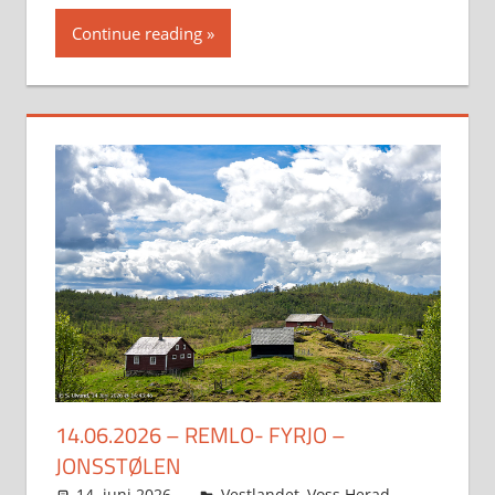
Continue reading
14.06.2026 – REMLO- FYRJO –
JONSSTØLEN
14. juni 2026
Svein
Vestlandet
,
Voss Herad