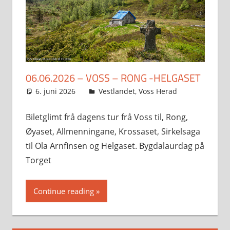
06.06.2026 – VOSS – RONG -HELGASET
6. juni 2026
Svein
Vestlandet
,
Voss Herad
Biletglimt frå dagens tur frå Voss til, Rong,
Øyaset, Allmenningane, Krossaset, Sirkelsaga
til Ola Arnfinsen og Helgaset. Bygdalaurdag på
Torget
Continue reading