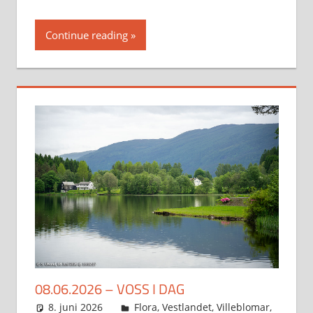
Continue reading
08.06.2026 – VOSS I DAG
8. juni 2026
Svein
Flora
,
Vestlandet
,
Villeblomar
,