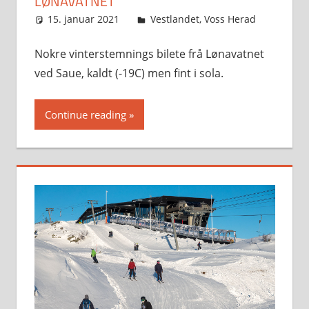
LØNAVATNET
15. januar 2021
Svein
Vestlandet
,
Voss Herad
Nokre vinterstemnings bilete frå Lønavatnet
ved Saue, kaldt (-19C) men fint i sola.
Continue reading