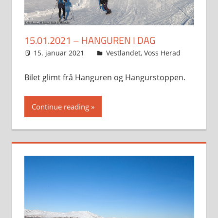
15.01.2021 – HANGUREN I DAG
15. januar 2021
Svein
Vestlandet
,
Voss Herad
Bilet glimt frå Hanguren og Hangurstoppen.
Continue reading