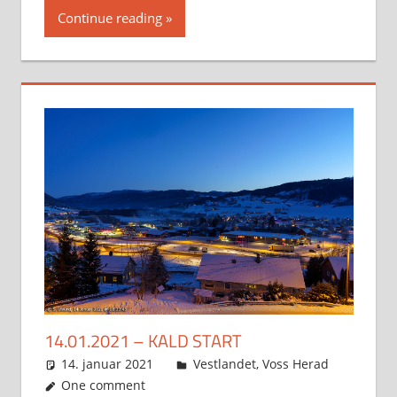
Continue reading
14.01.2021 – KALD START
14. januar 2021
Svein
Vestlandet
,
Voss Herad
One comment