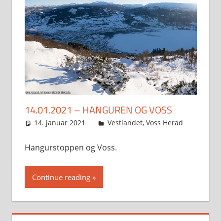
14.01.2021 – HANGUREN OG VOSS
14. januar 2021
Svein
Vestlandet
,
Voss Herad
Hangurstoppen og Voss.
Continue reading