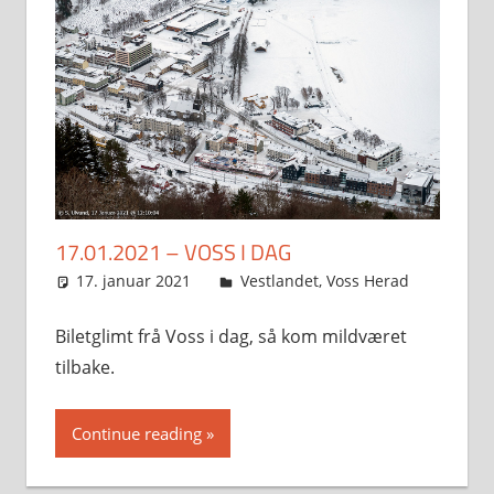
17.01.2021 – VOSS I DAG
17. januar 2021
Svein
Vestlandet
,
Voss Herad
Biletglimt frå Voss i dag, så kom mildværet
tilbake.
Continue reading