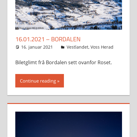
16.01.2021 – BORDALEN
16. januar 2021
Svein
Vestlandet
,
Voss Herad
Biletglimt frå Bordalen sett ovanfor Roset.
Continue reading