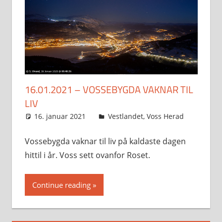
16.01.2021 – VOSSEBYGDA VAKNAR TIL
LIV
16. januar 2021
Svein
Vestlandet
,
Voss Herad
Vossebygda vaknar til liv på kaldaste dagen
hittil i år. Voss sett ovanfor Roset.
Continue reading