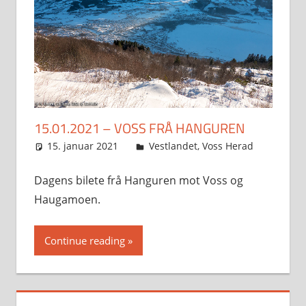
15.01.2021 – VOSS FRÅ HANGUREN
15. januar 2021
Svein
Vestlandet
,
Voss Herad
Dagens bilete frå Hanguren mot Voss og
Haugamoen.
Continue reading