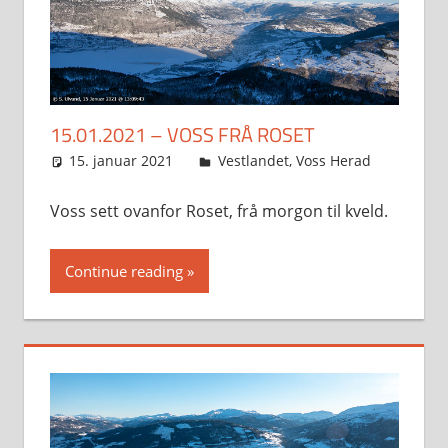
15.01.2021 – VOSS FRÅ ROSET
15. januar 2021
Svein
Vestlandet
,
Voss Herad
Voss sett ovanfor Roset, frå morgon til kveld.
Continue reading