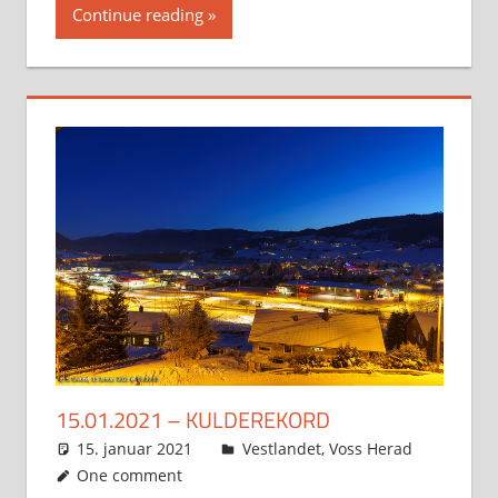
Continue reading
15.01.2021 – KULDEREKORD
15. januar 2021
Svein
Vestlandet
,
Voss Herad
One comment