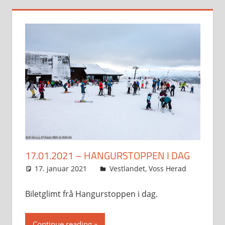
17.01.2021 – HANGURSTOPPEN I DAG
17. januar 2021
Svein
Vestlandet
,
Voss Herad
Biletglimt frå Hangurstoppen i dag.
Continue reading