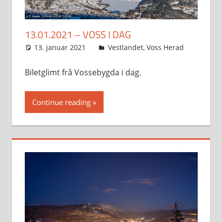
13.01.2021 – VOSS I DAG
13. januar 2021
Svein
Vestlandet
,
Voss Herad
Biletglimt frå Vossebygda i dag.
Continue reading