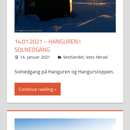
14.01.2021 – HANGUREN I
SOLNEDGANG
14. januar 2021
Svein
Vestlandet
,
Voss Herad
Solnedgang på Hanguren og Hangurstoppen.
Continue reading