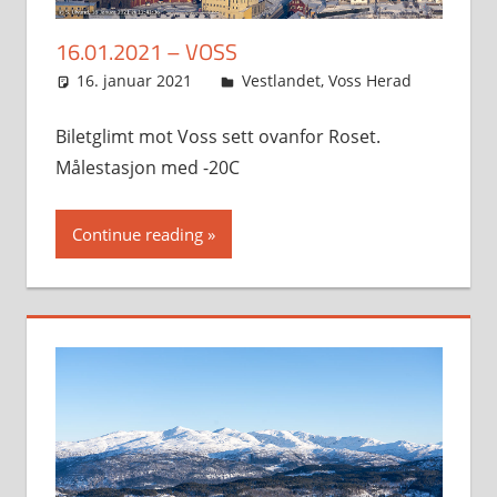
16.01.2021 – VOSS
16. januar 2021
Svein
Vestlandet
,
Voss Herad
Biletglimt mot Voss sett ovanfor Roset.
Målestasjon med -20C
Continue reading