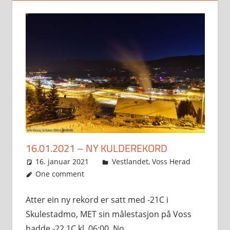
16.01.2021 – NY KULDEREKORD
16. januar 2021
Svein
Vestlandet
,
Voss Herad
One comment
Atter ein ny rekord er satt med -21C i
Skulestadmo, MET sin målestasjon på Voss
hadde -22,1C kl. 06:00. No