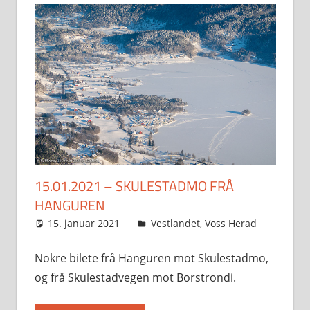
15.01.2021 – SKULESTADMO FRÅ
HANGUREN
15. januar 2021
Svein
Vestlandet
,
Voss Herad
Nokre bilete frå Hanguren mot Skulestadmo,
og frå Skulestadvegen mot Borstrondi.