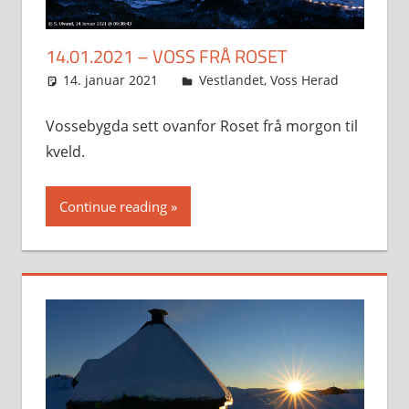
14.01.2021 – VOSS FRÅ ROSET
14. januar 2021
Svein
Vestlandet
,
Voss Herad
Vossebygda sett ovanfor Roset frå morgon til
kveld.
Continue reading