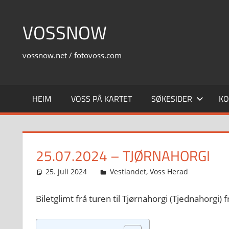
Skip
to
VOSSNOW
content
vossnow.net / fotovoss.com
HEIM
VOSS PÅ KARTET
SØKESIDER
KO
25.07.2024 – TJØRNAHORGI
25. juli 2024
Svein
Vestlandet
,
Voss Herad
Biletglimt frå turen til Tjørnahorgi (Tjednahorgi