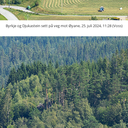
Byrkje og Djukastein sett på veg mot Øyane, 25. juli 2024, 11:28 (Voss)