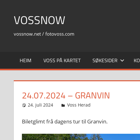
Skip
to
VOSSNOW
content
vossnow.net / fotovoss.com
HEIM
VOSS PÅ KARTET
SØKESIDER
KO
24.07.2024 – GRANVIN
24. juli 2024
Svein
Voss Herad
Biletglimt frå dagens tur til Granvin.