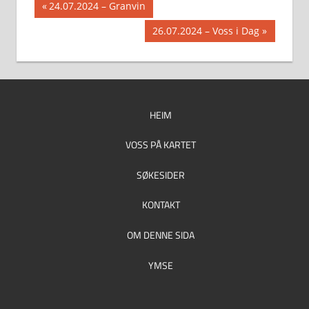
Innleggsnavigasjon
Previous
24.07.2024 – Granvin
Post:
Next
26.07.2024 – Voss i Dag
Post:
HEIM
VOSS PÅ KARTET
SØKESIDER
KONTAKT
OM DENNE SIDA
YMSE