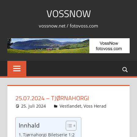
Skip
VOSSNOW
to
content
vossnow.net / fotovoss.com
25.07.2024 – TJØRNAHORGI
25. juli 2024
Svein
Vestlandet
,
Voss Herad
Innhald
Tjørnahorgi Biletserie 1:2