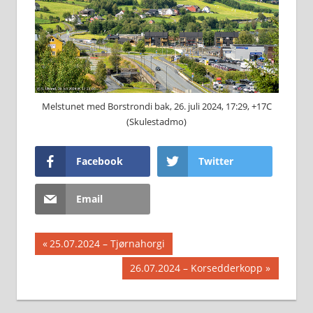
Melstunet med Borstrondi bak, 26. juli 2024, 17:29, +17C
(Skulestadmo)
Facebook
Twitter
Email
Innleggsnavigasjon
Previous
25.07.2024 – Tjørnahorgi
Post:
Next
26.07.2024 – K⁠orsedderkopp
Post: