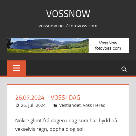
Skip
VOSSNOW
to
content
vossnow.net / fotovoss.com
26.07.2024 – VOSS I DAG
26. juli 2024
Svein
Vestlandet
,
Voss Herad
Nokre glimt frå dagen i dag som har bydd på
vekselvis regn, opphald og sol.