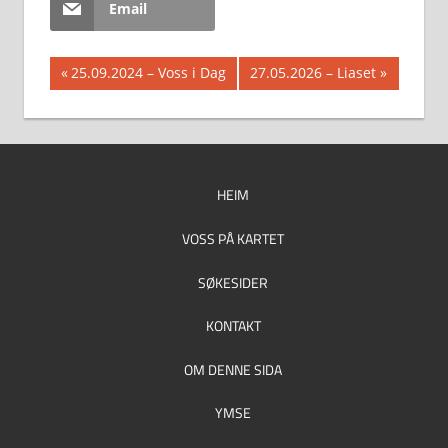
Email
Innleggsnavigasjon
Previous
Next
25.09.2024 – Voss i Dag
27.05.2026 – Liaset
Post:
Post:
HEIM
VOSS PÅ KARTET
SØKESIDER
KONTAKT
OM DENNE SIDA
YMSE