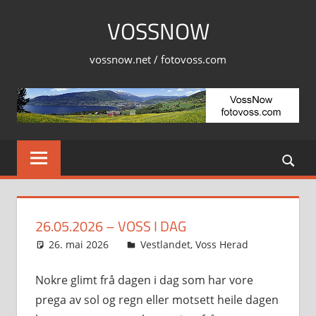
Skip
VOSSNOW
to
content
vossnow.net / fotovoss.com
26.05.2026 – VOSS I DAG
26. mai 2026
Svein
Vestlandet
,
Voss Herad
Nokre glimt frå dagen i dag som har vore
prega av sol og regn eller motsett heile dagen