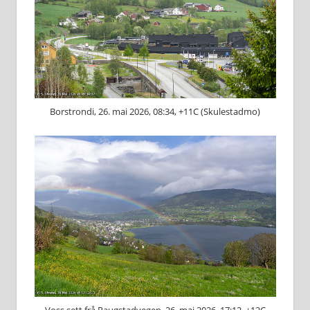
Borstrondi, 26. mai 2026, 08:34, +11C (Skulestadmo)
Voss sett frå Raugstadvegen, 26. mai 2026, 17:12, +12C