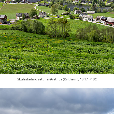
Skulestadmo sett frå Øvsthus (Kvitheim), 13:17, +13C