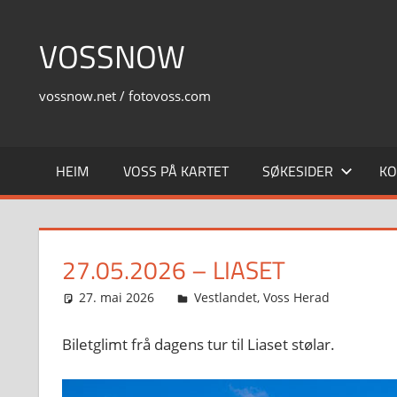
Skip
to
VOSSNOW
content
vossnow.net / fotovoss.com
HEIM
VOSS PÅ KARTET
SØKESIDER
KO
27.05.2026 – LIASET
27. mai 2026
Svein
Vestlandet
,
Voss Herad
Biletglimt frå dagens tur til Liaset stølar.