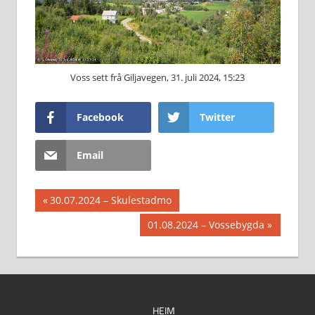
Voss sett frå Giljavegen, 31. juli 2024, 15:23
Facebook
Twitter
Email
Innleggsnavigasjon
Previous
30.07.2024 – Skulestadmo
Post:
Next
01.08.2024 – Vossebygda
Post:
HEIM