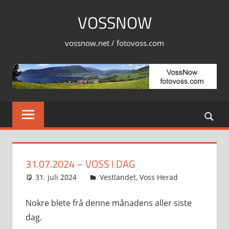
Skip
VOSSNOW
to
content
vossnow.net / fotovoss.com
31.07.2024 – VOSS I DAG
31. juli 2024
Svein
Vestlandet
,
Voss Herad
Nokre blete frå denne månadens aller siste
dag.