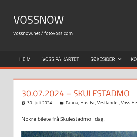
Skip
to
VOSSNOW
content
vossnow.net / fotovoss.com
HEIM
VOSS PÅ KARTET
SØKESIDER
KO
30.07.2024 – SKULESTADMO
30. juli 2024
Svein
Fauna
,
Husdyr
,
Vestlandet
,
Voss H
Nokre bilete frå Skulestadmo i dag.