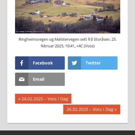
Ringheimsvegen og Mølstervegen sett frå Storåsen, 25.
februar 2025, 10:41, +4C (Voss)
Facebook
Twitter
Email
Innleggsnavigasjon
Previous
24.02.2025 – Voss i Dag
Post:
Next
26.02.2025 – Voss i Dag
Post: