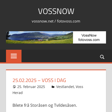
Skip
VOSSNOW
to
content
vossnow.net / fotovoss.com
25.02.2025 – VOSS I DAG
25. februar 2025
Svein
Vestlandet
,
Voss
Herad
Bilete frå Storåsen og Tvildesåsen.