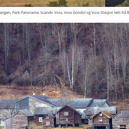
gen, Park Panorama, Scandic Voss, Voss Gondol og Voss Stasjon sett frå Bor