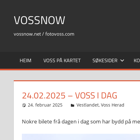
Skip
to
VOSSNOW
content
vossnow.net / fotovoss.com
HEIM
VOSS PÅ KARTET
SØKESIDER
KO
24.02.2025 – VOSS I DAG
24. februar 2025
Svein
Vestlandet
,
Voss Herad
Nokre bilete frå dagen i dag som har bydd på m