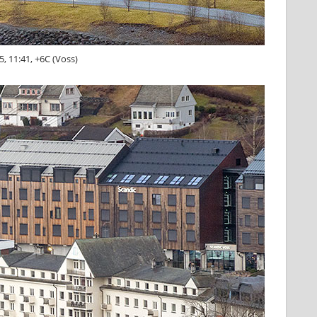
, 11:41, +6C (Voss)