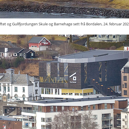
tet og Gullfjordungen Skule og Barnehage sett frå Bordalen, 24. februar 2025