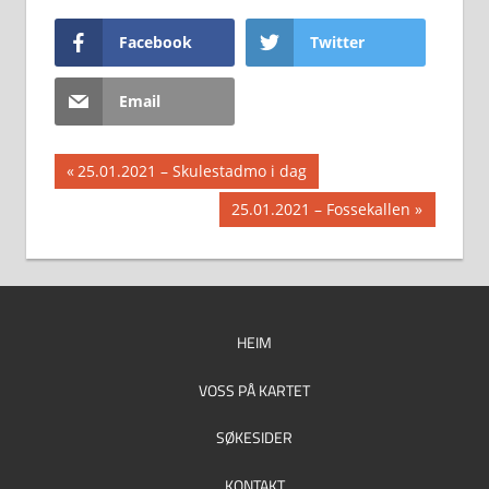
Facebook
Twitter
Email
Innleggsnavigasjon
Previous
25.01.2021 – Skulestadmo i dag
Post:
Next
25.01.2021 – Fossekallen
Post:
HEIM
VOSS PÅ KARTET
SØKESIDER
KONTAKT