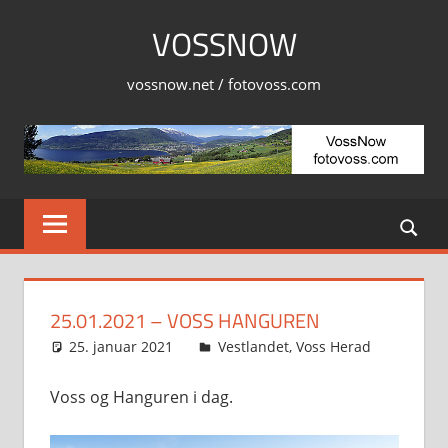
Skip
VOSSNOW
to
content
vossnow.net / fotovoss.com
25.01.2021 – VOSS HANGUREN
25. januar 2021
Svein
Vestlandet
,
Voss Herad
Voss og Hanguren i dag.