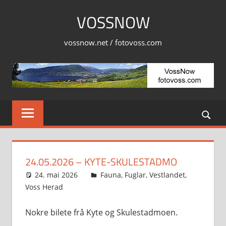
Skip
VOSSNOW
to
content
vossnow.net / fotovoss.com
24.05.2026 – KYTE-SKULESTADMO
24. mai 2026
Svein
Fauna
,
Fuglar
,
Vestlandet
,
Voss Herad
Nokre bilete frå Kyte og Skulestadmoen.