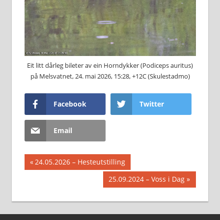
Eit litt dårleg bileter av ein H⁠orndykker (P⁠odiceps auritus)
på Melsvatnet, 24. mai 2026, 15:28, +12C (Skulestadmo)
Facebook
Twitter
Email
Innleggsnavigasjon
Previous
24.05.2026 – Hesteutstilling
Post:
Next
25.09.2024 – Voss i Dag
Post: