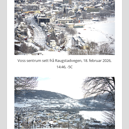
Voss sentrum sett frå Raugstadvegen, 18. februar 2026,
14:46, -5C