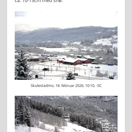
ca. 10-15cm med snø.
Skulestadmo, 18. februar 2026, 10:10, -5C