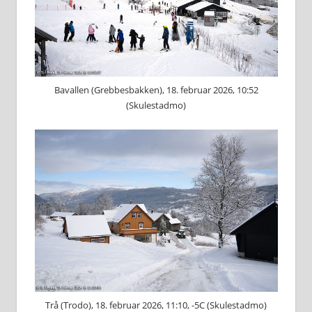
Bavallen (Grebbesbakken), 18. februar 2026, 10:52
(Skulestadmo)
Trå (Trodo), 18. februar 2026, 11:10, -5C (Skulestadmo)