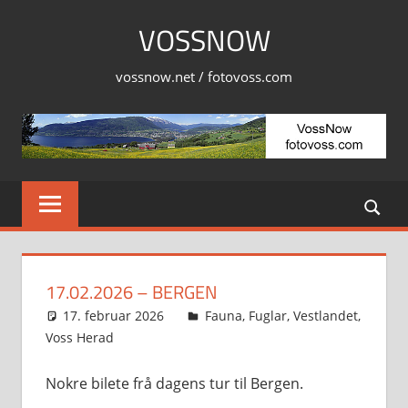
Skip
VOSSNOW
to
content
vossnow.net / fotovoss.com
17.02.2026 – BERGEN
17. februar 2026
Svein
Fauna
,
Fuglar
,
Vestlandet
,
Voss Herad
Nokre bilete frå dagens tur til Bergen.