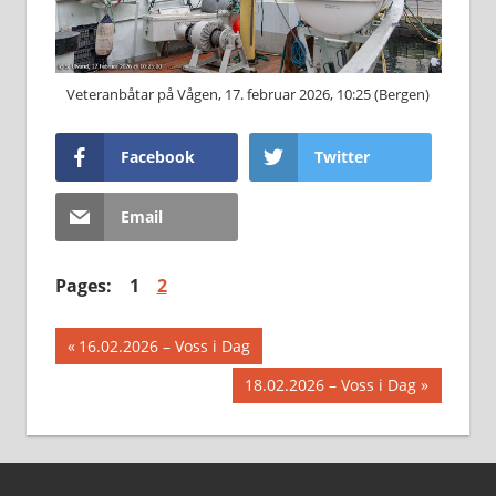
Veteranbåtar på Vågen, 17. februar 2026, 10:25 (Bergen)
Facebook
Twitter
Email
Pages:
1
2
Innleggsnavigasjon
Previous
16.02.2026 – Voss i Dag
Post:
Next
18.02.2026 – Voss i Dag
Post: