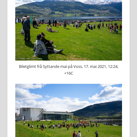
Biletglimt frå Syttande mai på Voss, 17. mai 2021, 12:24,
+16C