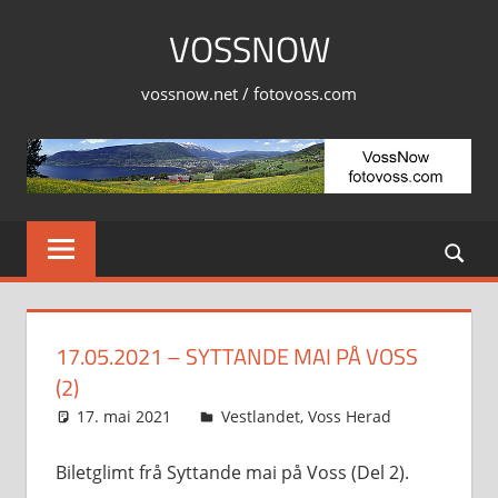
Skip
VOSSNOW
to
content
vossnow.net / fotovoss.com
17.05.2021 – SYTTANDE MAI PÅ VOSS
(2)
17. mai 2021
Svein
Vestlandet
,
Voss Herad
Biletglimt frå Syttande mai på Voss (Del 2).