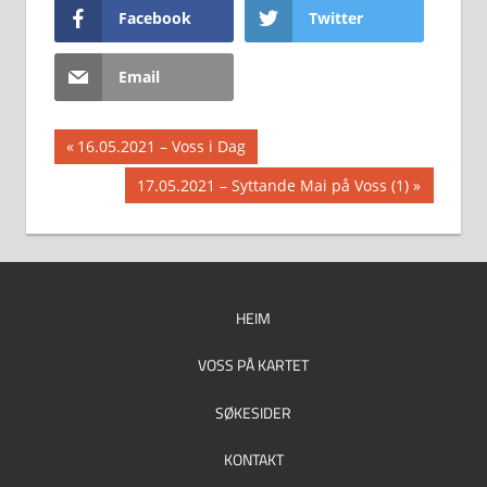
Facebook
Twitter
Email
Innleggsnavigasjon
Previous
16.05.2021 – Voss i Dag
Post:
Next
17.05.2021 – Syttande Mai på Voss (1)
Post:
HEIM
VOSS PÅ KARTET
SØKESIDER
KONTAKT