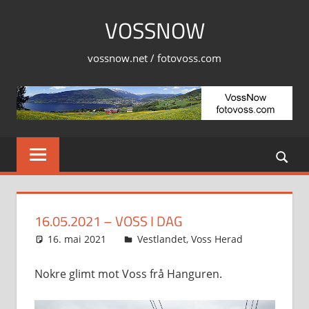
Skip
VOSSNOW
to
content
vossnow.net / fotovoss.com
16.05.2021 – VOSS I DAG
16. mai 2021
Svein
Vestlandet
,
Voss Herad
Nokre glimt mot Voss frå Hanguren.