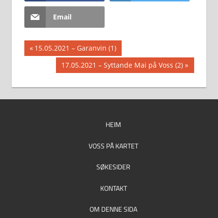
Email
Innleggsnavigasjon
Previous
15.05.2021 – Garanvin (1)
Post:
Next
17.05.2021 – Syttande Mai på Voss (2)
Post:
HEIM
VOSS PÅ KARTET
SØKESIDER
KONTAKT
OM DENNE SIDA