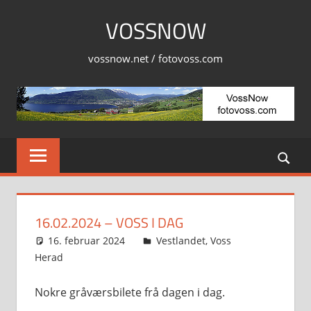
Skip
VOSSNOW
to
content
vossnow.net / fotovoss.com
16.02.2024 – VOSS I DAG
16. februar 2024
Svein
Vestlandet
,
Voss
Herad
Nokre gråværsbilete frå dagen i dag.