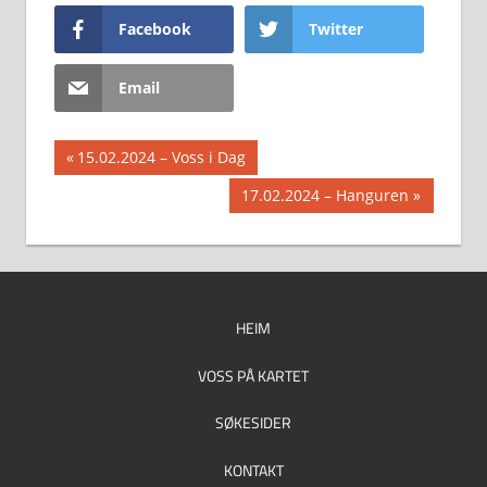
Facebook
Twitter
Email
Innleggsnavigasjon
Previous
15.02.2024 – Voss i Dag
Post:
Next
17.02.2024 – Hanguren
Post:
HEIM
VOSS PÅ KARTET
SØKESIDER
KONTAKT