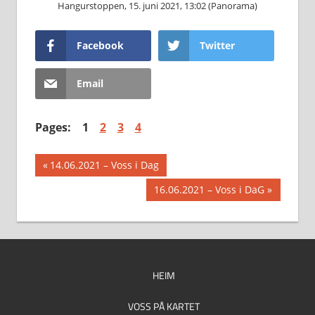
Hangurstoppen, 15. juni 2021, 13:02 (Panorama)
Facebook
Twitter
Email
Pages:
1
2
3
4
Innleggsnavigasjon
Previous
14.06.2021 – Voss i Dag
Post:
Next
16.06.2021 – Voss i DaG
Post:
HEIM
VOSS PÅ KARTET