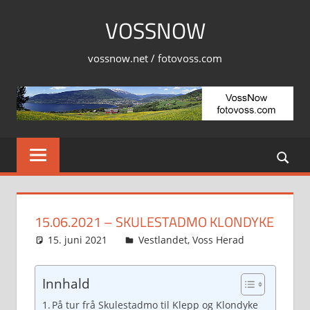
Skip
VOSSNOW
to
content
vossnow.net / fotovoss.com
15.06.2021 – SKULESTADMO KLONDYKE
15. juni 2021
Svein
Vestlandet
,
Voss Herad
Innhald
På tur frå Skulestadmo til Klepp og Klondyke