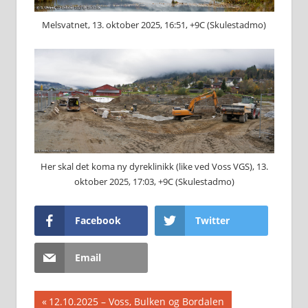
Melsvatnet, 13. oktober 2025, 16:51, +9C (Skulestadmo)
Her skal det koma ny dyreklinikk (like ved Voss VGS), 13.
oktober 2025, 17:03, +9C (Skulestadmo)
Facebook
Twitter
Email
Innleggsnavigasjon
Previous
12.10.2025 – Voss, Bulken og Bordalen