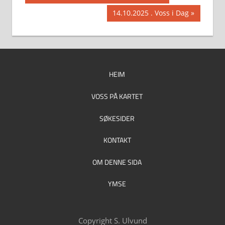
Post:
Next
14.10.2025 . Voss i Dag
Post:
HEIM
VOSS PÅ KARTET
SØKESIDER
KONTAKT
OM DENNE SIDA
YMSE
Copyright S. Ulvund