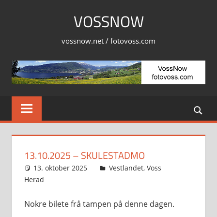
Skip
VOSSNOW
to
content
vossnow.net / fotovoss.com
13.10.2025 – SKULESTADMO
13. oktober 2025
Svein
Vestlandet
,
Voss
Herad
Nokre bilete frå tampen på denne dagen.