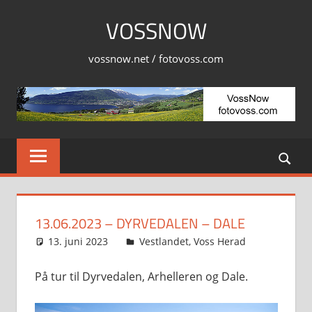
Skip
VOSSNOW
to
content
vossnow.net / fotovoss.com
13.06.2023 – DYRVEDALEN – DALE
13. juni 2023
Svein
Vestlandet
,
Voss Herad
På tur til Dyrvedalen, Arhelleren og Dale.