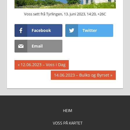
Voss sett frå Tyrlingen, 13. juni 2023, 14:20, +26C
Facebook
Twitter
Email
Innleggsnavigasjon
Previous
12.06.2023 – Voss i Dag
Post:
Next
14.06.2023 – Bulko og Byrset
Post:
HEIM
VOSS PÅ KARTET