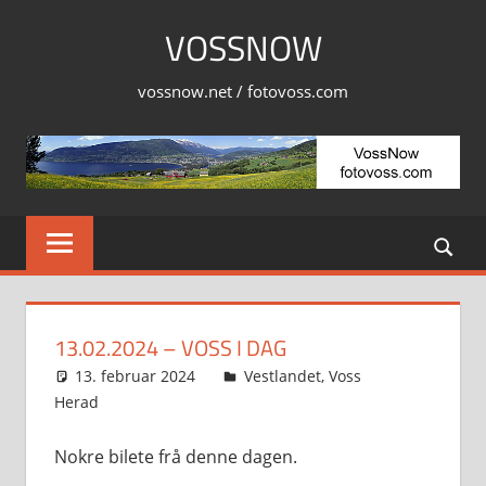
Skip
VOSSNOW
to
content
vossnow.net / fotovoss.com
13.02.2024 – VOSS I DAG
13. februar 2024
Svein
Vestlandet
,
Voss
Herad
Nokre bilete frå denne dagen.