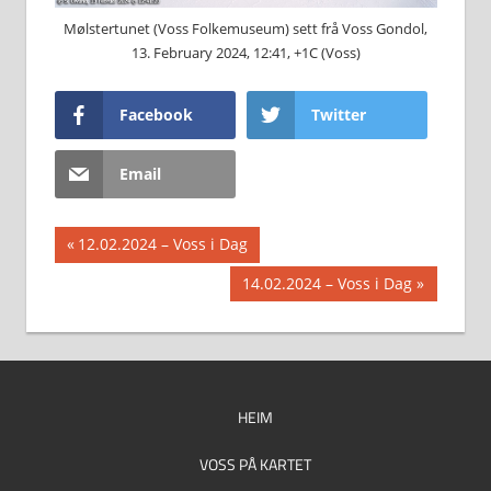
Mølstertunet (Voss Folkemuseum) sett frå Voss Gondol,
13. February 2024, 12:41, +1C (Voss)
Facebook
Twitter
Email
Innleggsnavigasjon
Previous
12.02.2024 – Voss i Dag
Post:
Next
14.02.2024 – Voss i Dag
Post:
HEIM
VOSS PÅ KARTET