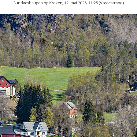
Sundveshaugen og Kroken, 12. mai 2026, 11:25 (Vossestrand)