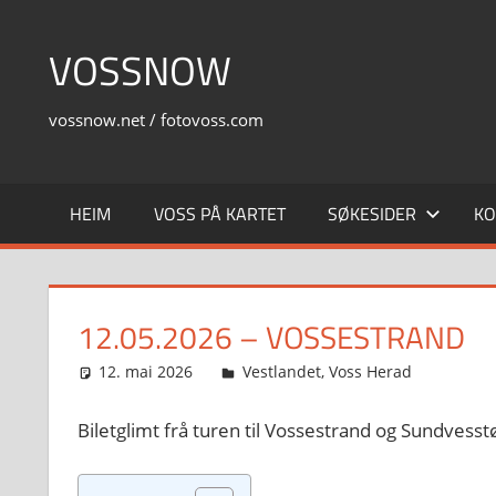
Skip
to
VOSSNOW
content
vossnow.net / fotovoss.com
HEIM
VOSS PÅ KARTET
SØKESIDER
KO
12.05.2026 – VOSSESTRAND
12. mai 2026
Svein
Vestlandet
,
Voss Herad
Biletglimt frå turen til Vossestrand og Sundves