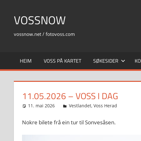
Skip
to
VOSSNOW
content
vossnow.net / fotovoss.com
HEIM
VOSS PÅ KARTET
SØKESIDER
KO
11.05.2026 – VOSS I DAG
11. mai 2026
Svein
Vestlandet
,
Voss Herad
Nokre bilete frå ein tur til Sonvesåsen.