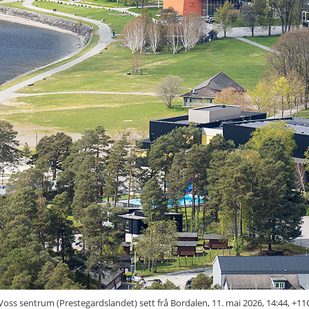
Voss sentrum (Prestegardslandet) sett frå Bordalen, 11. mai 2026, 14:44, +11