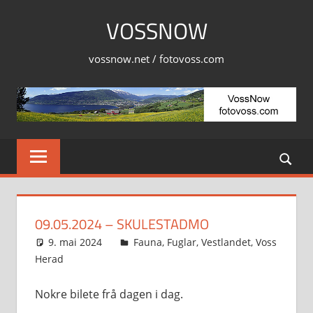
Skip
VOSSNOW
to
content
vossnow.net / fotovoss.com
09.05.2024 – SKULESTADMO
9. mai 2024
Svein
Fauna
,
Fuglar
,
Vestlandet
,
Voss
Herad
Nokre bilete frå dagen i dag.