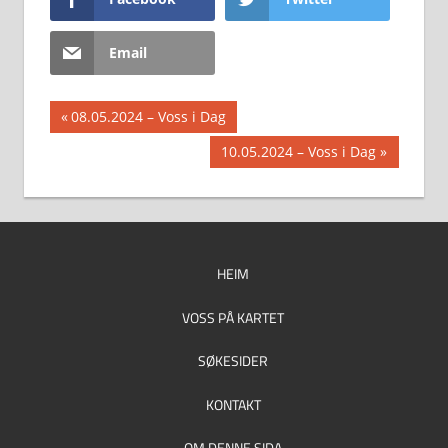
Email
Innleggsnavigasjon
Previous
08.05.2024 – Voss i Dag
Post:
Next
10.05.2024 – Voss i Dag
Post:
HEIM
VOSS PÅ KARTET
SØKESIDER
KONTAKT
OM DENNE SIDA