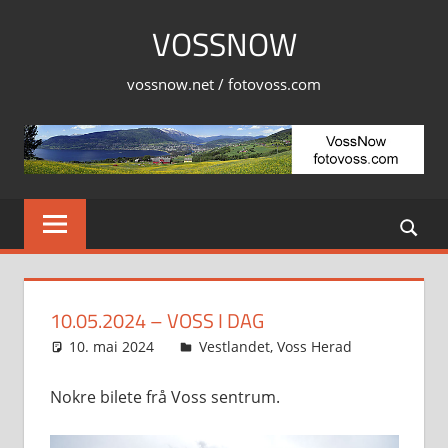
Skip
VOSSNOW
to
content
vossnow.net / fotovoss.com
10.05.2024 – VOSS I DAG
10. mai 2024
Svein
Vestlandet
,
Voss Herad
Nokre bilete frå Voss sentrum.