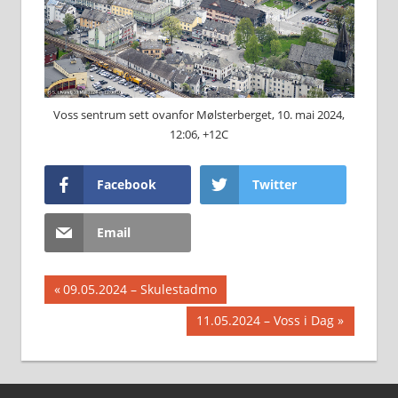
Voss sentrum sett ovanfor Mølsterberget, 10. mai 2024,
12:06, +12C
Facebook
Twitter
Email
Innleggsnavigasjon
Previous
09.05.2024 – Skulestadmo
Post:
Next
11.05.2024 – Voss i Dag
Post: