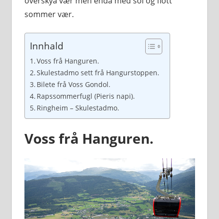
overskya vær men enda med sol og flott
sommer vær.
Innhald
Voss frå Hanguren.
Skulestadmo sett frå Hangurstoppen.
Bilete frå Voss Gondol.
Rapssommerfugl (Pieris napi).
Ringheim – Skulestadmo.
Voss frå Hanguren.