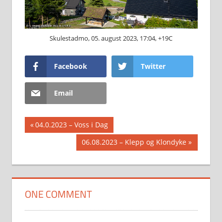
Skulestadmo, 05. august 2023, 17:04, +19C
Facebook
Twitter
Email
Innleggsnavigasjon
Previous
04.0.2023 – Voss i Dag
Post:
Next
06.08.2023 – Klepp og Klondyke
Post:
ONE COMMENT