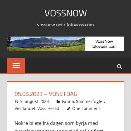
Skip
VOSSNOW
to
content
vossnow.net / fotovoss.com
05.08.2023 – VOSS I DAG
5. august 2023
Svein
Fauna
,
Sommerfugler
,
Vestlandet
,
Voss Herad
One comment
Nokre bilete frå dagen som byrja med