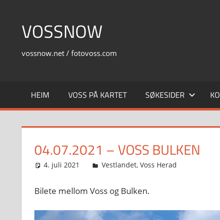
Skip
to
VOSSNOW
content
vossnow.net / fotovoss.com
HEIM
VOSS PÅ KARTET
SØKESIDER
KO
04.07.2021 – VOSS BULKEN
4. juli 2021
Svein
Vestlandet
,
Voss Herad
Bilete mellom Voss og Bulken.