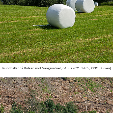
Rundballar på Bulken mot Vangsvatnet, 04. juli 2021, 14:05, +23C (Bulken)