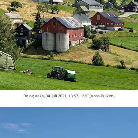
Bø og Veka, 04. juli 2021, 13:57, +23C (Voss-Bulken)