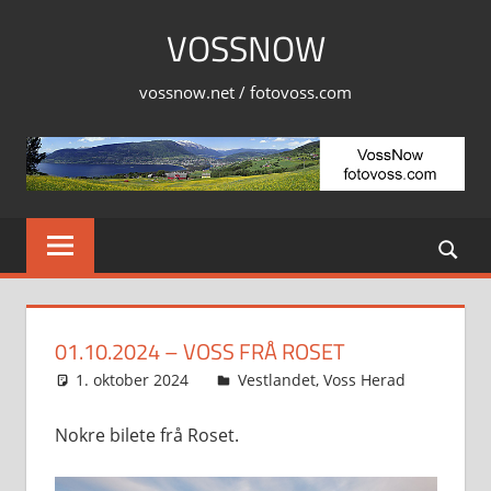
Skip
VOSSNOW
to
content
vossnow.net / fotovoss.com
01.10.2024 – VOSS FRÅ ROSET
1. oktober 2024
Svein
Vestlandet
,
Voss Herad
Nokre bilete frå Roset.