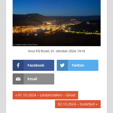
Voss frå Roset, 01. oktober 2024, 19:16
Facebook
Twitter
Email
Innleggsnavigasjon
Previous
01.10.2024 – Leidalsstølen – Gilset
Post:
Next
02.10.2024 – Svolefjell
Post: