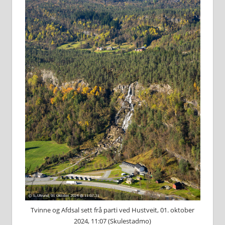
Tvinne og Afdsal sett frå parti ved Hustveit, 01. oktober
2024, 11:07 (Skulestadmo)