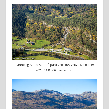
Tvinne og Afdsal sett frå parti ved Hustveit, 01. oktober
2024, 11:04 (Skulestadmo)