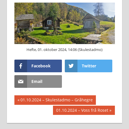
Hefte, 01. oktober 2024, 14:06 (Skulestadmo)
Facebook
Twitter
Email
Innleggsnavigasjon
Previous
01.10.2024 – Skulestadmo – Gråhegre
Post:
Next
01.10.2024 – Voss frå Roset
Post: