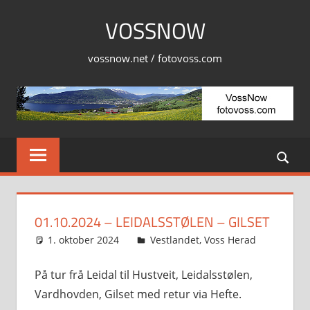
Skip
VOSSNOW
to
content
vossnow.net / fotovoss.com
01.10.2024 – LEIDALSSTØLEN – GILSET
1. oktober 2024
Svein
Vestlandet
,
Voss Herad
På tur frå Leidal til Hustveit, Leidalsstølen,
Vardhovden, Gilset med retur via Hefte.