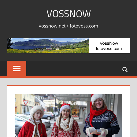
Skip
VOSSNOW
to
content
vossnow.net / fotovoss.com