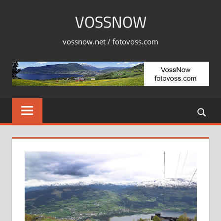
Skip
VOSSNOW
to
content
vossnow.net / fotovoss.com