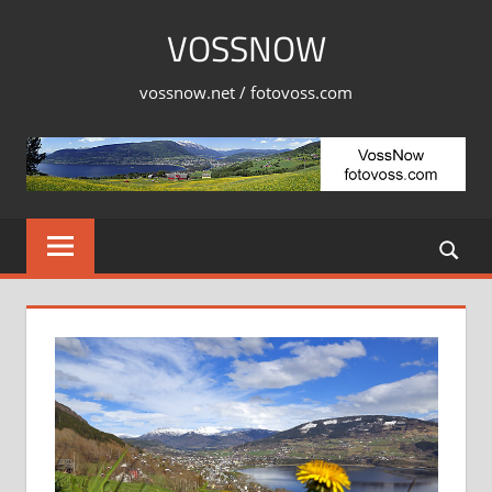
Skip
VOSSNOW
to
content
vossnow.net / fotovoss.com