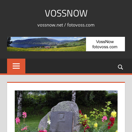
Skip
VOSSNOW
to
content
vossnow.net / fotovoss.com