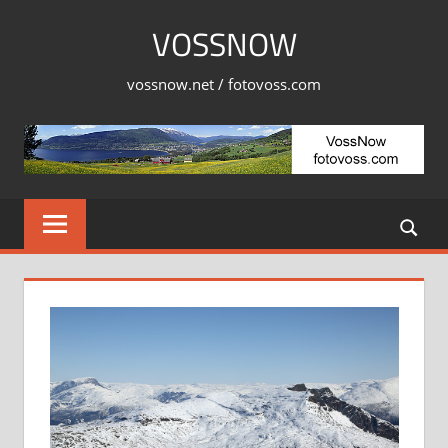
Skip
VOSSNOW
to
content
vossnow.net / fotovoss.com