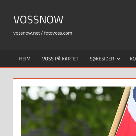
Skip
to
VOSSNOW
content
vossnow.net / fotovoss.com
HEIM
VOSS PÅ KARTET
SØKESIDER
KO