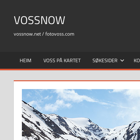
Skip
to
VOSSNOW
content
vossnow.net / fotovoss.com
HEIM
VOSS PÅ KARTET
SØKESIDER
KO