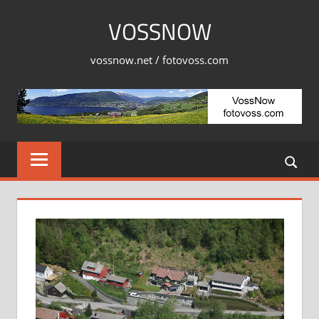
Skip
VOSSNOW
to
content
vossnow.net / fotovoss.com