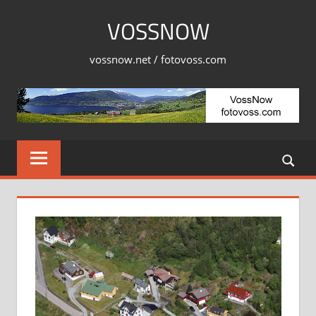
Skip
VOSSNOW
to
content
vossnow.net / fotovoss.com