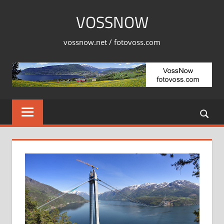
Skip
VOSSNOW
to
content
vossnow.net / fotovoss.com