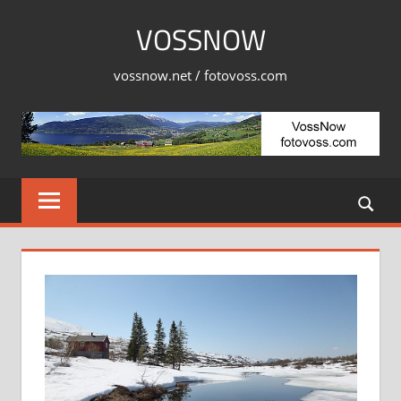
Skip
VOSSNOW
to
content
vossnow.net / fotovoss.com