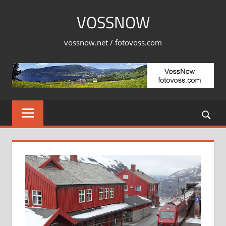
Skip
VOSSNOW
to
content
vossnow.net / fotovoss.com