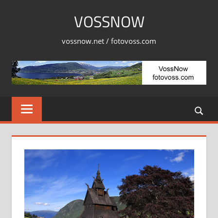
Skip
VOSSNOW
to
content
vossnow.net / fotovoss.com