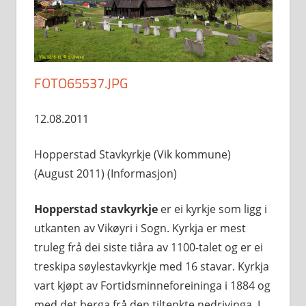
FOTO65537.JPG
12.08.2011
Hopperstad Stavkyrkje (Vik kommune)
(August 2011) (Informasjon)
Hopperstad stavkyrkje
er ei kyrkje som ligg i
utkanten av Vikøyri i Sogn. Kyrkja er mest
truleg frå dei siste tiåra av 1100-talet og er ei
treskipa søylestavkyrkje med 16 stavar. Kyrkja
vart kjøpt av Fortidsminneforeininga i 1884 og
med det berga frå den tiltenkte nedrivinga. I