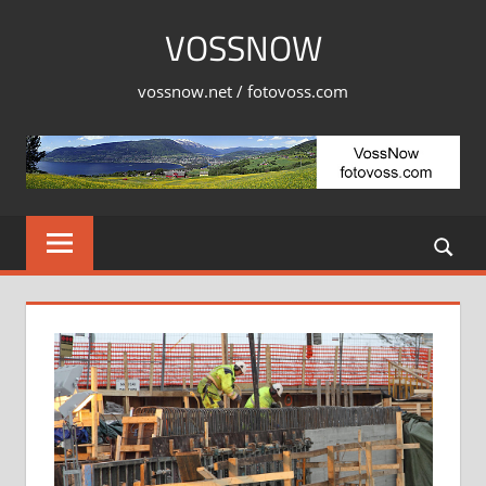
Skip
VOSSNOW
to
content
vossnow.net / fotovoss.com