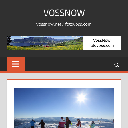
Skip
VOSSNOW
to
content
vossnow.net / fotovoss.com