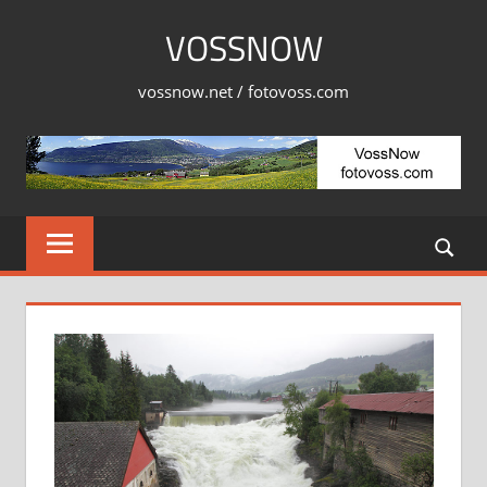
Skip
VOSSNOW
to
content
vossnow.net / fotovoss.com